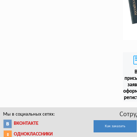
прис
заяв
офор
регис
Сотру
Мы в социальных сетях:
ВКОНТАКТЕ
Как заказать
ОДНОКЛАССНИКИ