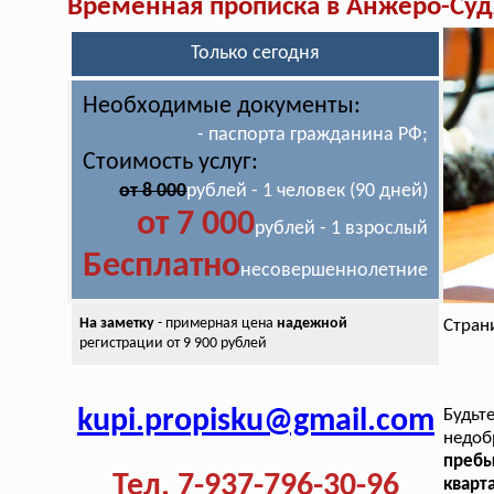
Временная прописка в Анжеро-Су
Только сегодня
Необходимые документы:
- паспорта гражданина РФ;
Стоимость услуг:
от 8 000
рублей - 1 человек (90 дней)
от 7 000
рублей - 1 взрослый
Бесплатно
несовершеннолетние
На заметку
- примерная цена
надежной
Стран
регистрации от 9 900 рублей
kupi.propisku@gmail.com
Будь
недо
пребы
Тел. 7-937-796-30-96
кварт