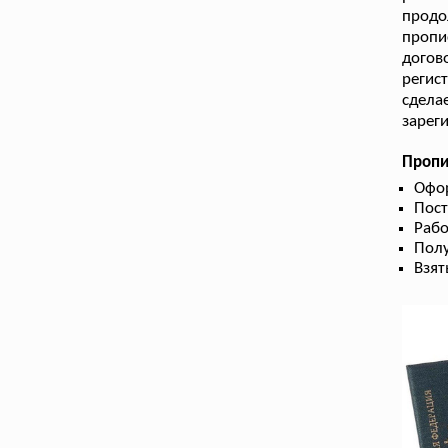
прод
пропи
догов
регис
сдела
зарег
Пропи
Офо
Пост
Рабо
Полу
Взят