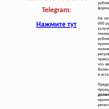
рубле
форму
Telegram:
На се
Нажмите тут
000 р
услуг
помещ
рубле
пропи
полож
регул
практ
что я
более
и ост
Пред
прох
должн
пропи
регис