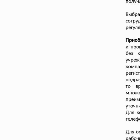
получ
Выбра
сотру
регул
Приоб
и про
без к
учреж
компа
реги
подра
то в
множ
преи
уточн
Для к
телеф
Для о
рабоч